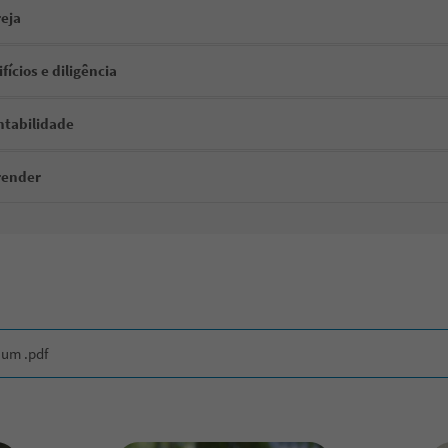
reja
fícios e diligência
ntabilidade
render
 um .pdf
(153.4 KiB)