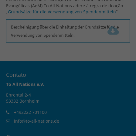
Evangélicas (AeM) To All Nations adere à regra de doação
„
Grundsätze für die Verwendung von Spendenmitteln
“
Bescheinigung über die Einhaltung der Grundsätze für die
Verwendung von Spendenmitteln.
(214.1 KiB)
Contato
To All Nations e.V.
Ehrental 2-4
53332 Bornheim
+492222 701100
info@to-all-nations.de