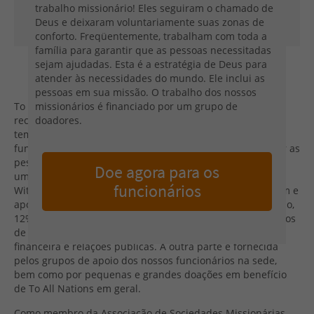
trabalho missionário! Eles seguiram o chamado de
Deus e deixaram voluntariamente suas zonas de
conforto. Freqüentemente, trabalham com toda a
família para garantir que as pessoas necessitadas
sejam ajudadas. Esta é a estratégia de Deus para
Como To All Nations se financia?
atender às necessidades do mundo. Ele inclui as
pessoas em sua missão. O trabalho dos nossos
To All Nations e.V. é uma associação registrada que é
missionários é financiado por um grupo de
reconhecida como filantrópica e sem fins lucrativos e não
doadores.
tem quaisquer lucros. Como uma obra de fé, nossos
funcionários e projetos dependem de doações para servir as
pessoas ao redor do mundo. Com prazer podemos emitir
Doe agora para os
um recibo de doação. Na sede da missão, na Casa
funcionários
Wittgenstein em Bornheim, nossos funcionários capacitam e
apóiam mundialmente o trabalho missionário. Por um lado,
12% de cada doação recebida é usado para cobrir os custos
de coordernação, serviço de pessoal, administração
financeira e relações públicas. A outra parte é fornecida
pelos grupos de apoio dos nossos funcionários na sede,
bem como por pequenas e grandes doações em benefício
de To All Nations em geral.
Como membro da Associação de Sociedades Missionárias