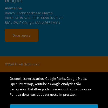
Doações
Alemanha
Banco: Kreissparkasse Mayen
IBAN: DE38 5765 0010 0098 0278 73
BIC / SWIF-Código: MALADE51MYN
Doar agora
©2026 To All Nations e.V.
Os cookies necessários, Google Fonts, Google Maps,
OpenStreetMap, Youtube e Google Analytics são
carregados. Detalhes podem ser encontrados no nosso
Política de privacidade
e a nossa
impressão
.