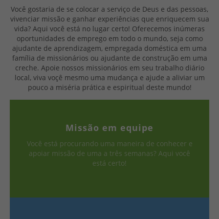
Você gostaria de se colocar a serviço de Deus e das pessoas,
vivenciar missão e ganhar experiências que enriquecem sua
vida? Aqui você está no lugar certo! Oferecemos inúmeras
oportunidades de emprego em todo o mundo, seja como
ajudante de aprendizagem, empregada doméstica em uma
família de missionários ou ajudante de construção em uma
creche. Apoie nossos missionários em seu trabalho diário
local, viva voçê mesmo uma mudança e ajude a aliviar um
pouco a miséria prática e espiritual deste mundo!
Missão em equipe
Você está procurando uma maneira de conhecer e
apoiar missão de uma a três semanas? Aqui você
está certo!