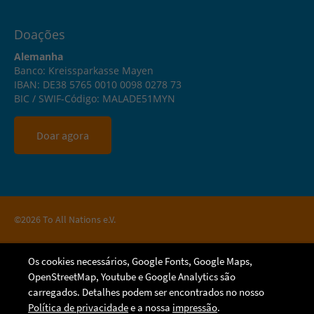
Doações
Alemanha
Banco: Kreissparkasse Mayen
IBAN: DE38 5765 0010 0098 0278 73
BIC / SWIF-Código: MALADE51MYN
Doar agora
©2026 To All Nations e.V.
Os cookies necessários, Google Fonts, Google Maps,
OpenStreetMap, Youtube e Google Analytics são
carregados. Detalhes podem ser encontrados no nosso
Política de privacidade
e a nossa
impressão
.