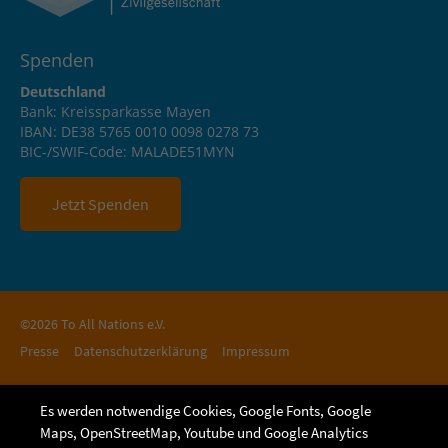
Spenden
Deutschland
Bank: Kreissparkasse Mayen
IBAN: DE38 5765 0010 0098 0278 73
BIC-/SWIF-Code: MALADE51MYN
Jetzt Spenden
©2026 To All Nations e.V.
Presse
Datenschutzerklärung
Impressum
Es werden notwendige Cookies, Google Fonts, Google
Maps, OpenStreetMap, Youtube und Google Analytics