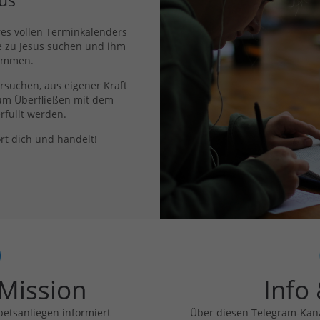
us
hres vollen Terminkalenders
e zu Jesus suchen und ihm
ommen.
ersuchen, aus eigener Kraft
zum Überfließen mit dem
erfüllt werden.
ört dich und handelt!
 Mission
Info
betsanliegen informiert
Über diesen Telegram-Kana