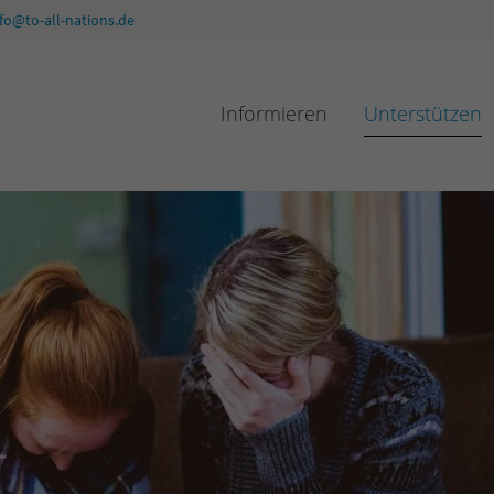
nfo@to-all-nations.de
Informieren
Unterstützen