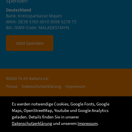
Spenden
Deutschland
Bank: Kreissparkasse Mayen
IBAN: DE38 5765 0010 0098 0278 73
BIC-/SWIF-Code: MALADE51MYN
Jetzt Spenden
©2026 To All Nations e.V.
Presse
Datenschutzerklärung
Impressum
Es werden notwendige Cookies, Google Fonts, Google
Maps, OpenStreetMap, Youtube und Google Analytics
geladen. Details finden Sie in unserer
Datenschutzerklärung
und unserem
Impressum
.